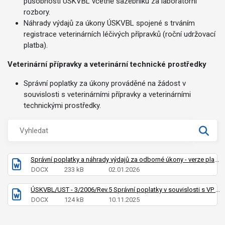
působnosti ÚSKVBL včetně sazebníku za laboratorní
rozbory.
Náhrady výdajů za úkony ÚSKVBL spojené s trváním
registrace veterinárních léčivých přípravků (roční udržovací
platba).
Veterinární přípravky a veterinární technické prostředky
Správní poplatky za úkony prováděné na žádost v
souvislosti s veterinárními přípravky a veterinárními
technickými prostředky.
Správní poplatky a náhrady výdajů za odborné úkony - verze platná od 01.01.2026
DOCX
233 kB
02.01.2026
ÚSKVBL/UST - 3/2006/Rev.5 Správní poplatky v souvislosti s VP a VTP
DOCX
124 kB
10.11.2025