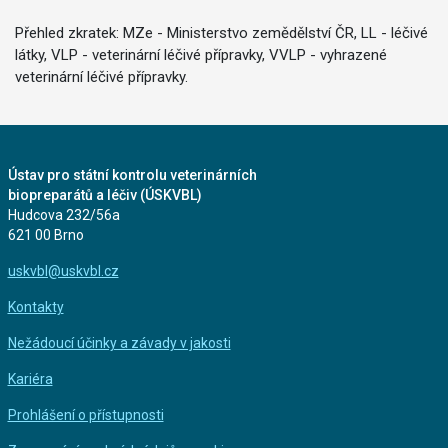
Přehled zkratek: MZe - Ministerstvo zemědělství ČR, LL - léčivé
látky, VLP - veterinární léčivé přípravky, VVLP - vyhrazené
veterinární léčivé přípravky.
Ústav pro státní kontrolu veterinárních
biopreparátů a léčiv (ÚSKVBL)
Hudcova 232/56a
621 00 Brno
uskvbl@uskvbl.cz
Kontakty
Nežádoucí účinky a závady v jakosti
Kariéra
Prohlášení o přístupnosti