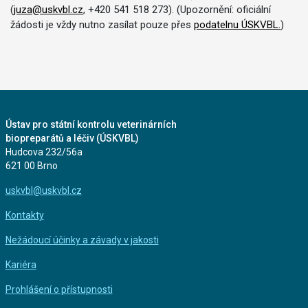
(
juza@uskvbl.cz
, +420 541 518 273). (Upozornění: oficiální
žádosti je vždy nutno zasílat pouze přes
podatelnu ÚSKVBL.
)
Ústav pro státní kontrolu veterinárních
biopreparátů a léčiv (ÚSKVBL)
Hudcova 232/56a
621 00 Brno
uskvbl@uskvbl.cz
Kontakty
Nežádoucí účinky a závady v jakosti
Kariéra
Prohlášení o přístupnosti