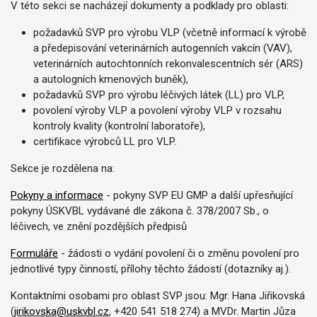
V této sekci se nacházejí dokumenty a podklady pro oblasti:
požadavků SVP pro výrobu VLP (včetně informací k výrobě
a předepisování veterinárních autogenních vakcín (VAV),
veterinárních autochtonních rekonvalescentních sér (ARS)
a autologních kmenových buněk),
požadavků SVP pro výrobu léčivých látek (LL) pro VLP,
povolení výroby VLP a povolení výroby VLP v rozsahu
kontroly kvality (kontrolní laboratoře),
certifikace výrobců LL pro VLP.
Sekce je rozdělena na:
Pokyny a informace
- pokyny SVP EU GMP a další upřesňující
pokyny ÚSKVBL vydávané dle zákona č. 378/2007 Sb., o
léčivech, ve znění pozdějších předpisů
Formuláře
- žádosti o vydání povolení či o změnu povolení pro
jednotlivé typy činností, přílohy těchto žádostí (dotazníky aj.).
Kontaktními osobami pro oblast SVP jsou: Mgr. Hana Jiřikovská
(
jirikovska@uskvbl.cz
, +420 541 518 274) a MVDr. Martin Jůza