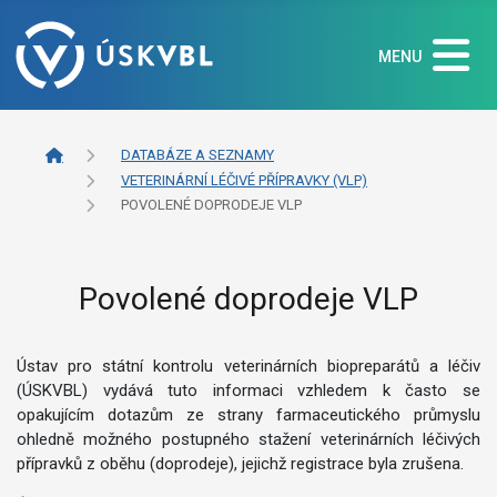
MENU
DATABÁZE A SEZNAMY
VETERINÁRNÍ LÉČIVÉ PŘÍPRAVKY (VLP)
POVOLENÉ DOPRODEJE VLP
Povolené doprodeje VLP
Ústav pro státní kontrolu veterinárních biopreparátů a léčiv
(ÚSKVBL) vydává tuto informaci vzhledem k často se
opakujícím dotazům ze strany farmaceutického průmyslu
ohledně možného postupného stažení veterinárních léčivých
přípravků z oběhu (doprodeje), jejichž registrace byla zrušena.