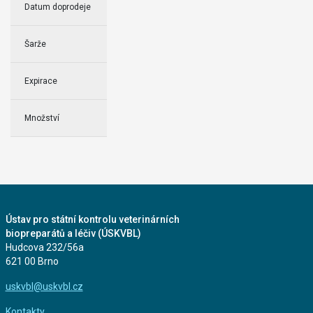
Datum doprodeje
Šarže
Expirace
Množství
Ústav pro státní kontrolu veterinárních
biopreparátů a léčiv (ÚSKVBL)
Hudcova 232/56a
621 00 Brno
uskvbl@uskvbl.cz
Kontakty