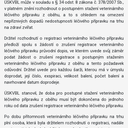
ÚSKVBL může v souladu s § 34 odst. 8 zákona č. 378/2007 Sb.,
v platném znění rozhodnout o postupném stažení veterinárního
léčivého přípravku z oběhu, a to s ohledem na omezení
nepříznivých dopadů nedostupnosti léčivého přípravku na trhu
na zdraví zvířat.
Držitel rozhodnutí o registraci veterinárního léčivého přípravku
předloží spolu s žádostí o zrušení registrace veterinárního
léčivého přípravku průvodní dopis, ve kterém uvede svůj záměr
podat žádost o zrušení registrace s postupným stažením
veterinárního léčivého přípravku z oběhu a tento požadavek
odůvodní. Držitel uvede pro každou šarži, kterou má v úmyslu
doprodat, její číslo, exspiraci, velikost balení, počet balení a
navrhované datum doprodeje.
ÚSKVBL stanovil, že doba pro postupné stažení veterinárního
léčivého přípravku z oběhu musí být dokončena do jednoho
roku od data zrušení registrace veterinárního léčivého přípravku.
Po dobu přítomnosti veterinárního léčivého přípravku na trhu
plní osoba, která byla držitelem rozhodnutí o registraci, nadále