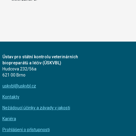
Ústav pro státní kontrolu veterinárních
biopreparátů a léčiv (ÚSKVBL)
Hudcova 232/56a
621 00 Brno
uskvbl@uskvbl.cz
Kontakty
Nežádoucí účinky a závady v jakosti
Kariéra
Prohlášení o přístupnosti