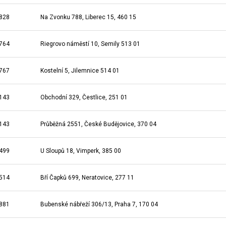
828
Na Zvonku 788, Liberec 15, 460 15
764
Riegrovo náměstí 10, Semily 513 01
767
Kostelní 5, Jilemnice 514 01
143
Obchodní 329, Čestlice, 251 01
143
Průběžná 2551, České Budějovice, 370 04
499
U Sloupů 18, Vimperk, 385 00
514
Bří Čapků 699, Neratovice, 277 11
881
Bubenské nábřeží 306/13, Praha 7, 170 04