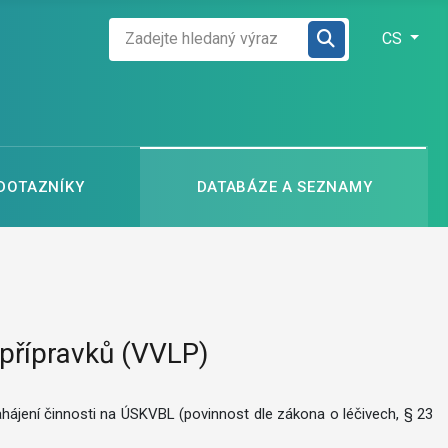
Zadejte hledaný výraz
Zvolte jazyk
CS
 DOTAZNÍKY
DATABÁZE A SEZNAMY
 přípravků (VVLP)
ahájení činnosti na ÚSKVBL (povinnost dle zákona o léčivech, § 23