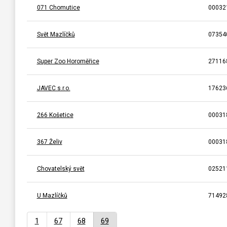
071 Chomutice
00032
Svět Mazlíčků
07354
Super Zoo Horoměřice
27116
JAVEC s.r.o.
17623
266 Košetice
00031
367 Želiv
00031
Chovatelský svět
02521
U Mazlíčků
71492
1
67
68
69