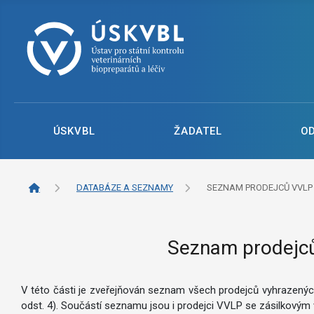
ÚSKVBL
ŽADATEL
O
DATABÁZE A SEZNAMY
SEZNAM PRODEJCŮ VVLP
Seznam prodejců 
V této části je zveřejňován seznam všech prodejců vyhrazených 
odst. 4). Součástí seznamu jsou i prodejci VVLP se zásilkovým