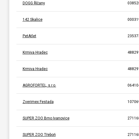
DOGG Říčany
03852
142 Skalice
00031
PetAtlet
23537
Krmiva Hradec
48829
Krmiva Hradec
48829
AGROFORTEL, s.r.o.
06410
Zverimex Festada
10706
SUPER ZOO Brno Ivanovice
27116
SUPER ZOO Třeboň
27116