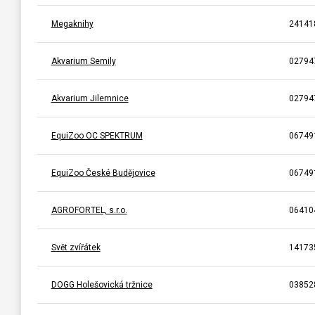
Megaknihy
24141
Akvarium Semily
02794
Akvarium Jilemnice
02794
EquiZoo OC SPEKTRUM
06749
EquiZoo České Budějovice
06749
AGROFORTEL, s.r.o.
06410
Svět zvířátek
14173
DOGG Holešovická tržnice
03852