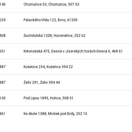
140
Chomutice 53, Chomutice, 507 53
029
Palackého třída 122, Brno, 61200
808
Suchdolská 1208, Horoměřice, 252 62
651
Krkonošská 475, Desná v Jizerských horách-Desná II, 468 61
887
Košetice 234, Košetice 394 22
887
Želiv 291, Želiv 394 44
130
Pod Lipou 1895, Hořice, 508 01
861
Ke škole 1388, Mníšek pod Brdy, 252 10