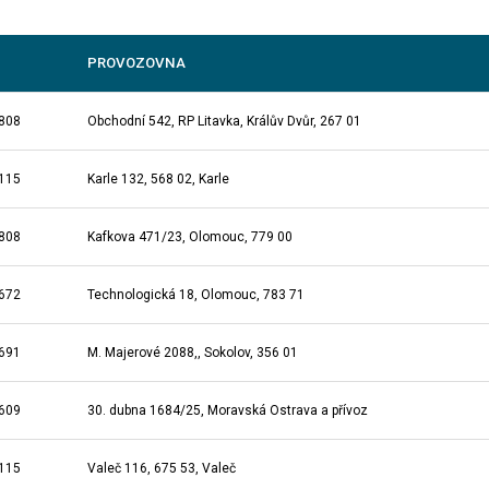
PROVOZOVNA
808
Obchodní 542, RP Litavka, Králův Dvůr, 267 01
115
Karle 132, 568 02, Karle
808
Kafkova 471/23, Olomouc, 779 00
672
Technologická 18, Olomouc, 783 71
691
M. Majerové 2088,, Sokolov, 356 01
609
30. dubna 1684/25, Moravská Ostrava a přívoz
115
Valeč 116, 675 53, Valeč