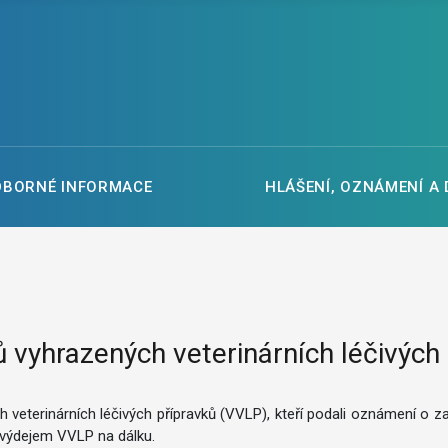
DBORNÉ INFORMACE
HLÁŠENÍ, OZNÁMENÍ A
vyhrazených veterinárních léčivých
veterinárních léčivých přípravků (VVLP), kteří podali oznámení o z
 výdejem VVLP na dálku.