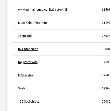
www.animalhouse.cz, Náš veterinář
61501
Mom Kids / Pets Hits
01492
Zvěrokruh
25928
074 Drahonice
00031
Ráj pro zvířata
07530
U Montyho
87608
Včelíno
19364
125 Soběchleby
00032