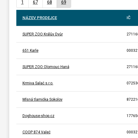
1
67
68
69
NÁZEV PRODEJCE
IČ
SUPER ZOO Králův Dvůr
27116
651 Karle
00032
SUPER ZOO Olomouc Haná
27116
Krmiva Salač s.r.o.
07253
Mlsná tlamička Sokolov
87221
Doghouse-shop.cz
17765
COOP 874 Valeč
00032