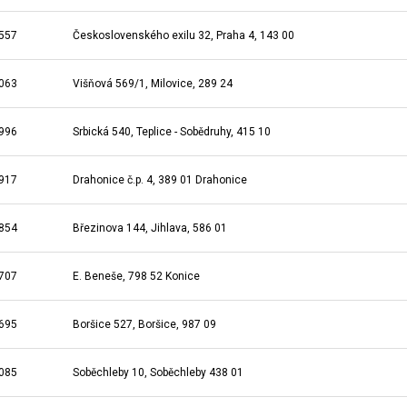
557
Československého exilu 32, Praha 4, 143 00
063
Višňová 569/1, Milovice, 289 24
996
Srbická 540, Teplice - Sobědruhy, 415 10
917
Drahonice č.p. 4, 389 01 Drahonice
854
Březinova 144, Jihlava, 586 01
707
E. Beneše, 798 52 Konice
695
Boršice 527, Boršice, 987 09
085
Soběchleby 10, Soběchleby 438 01