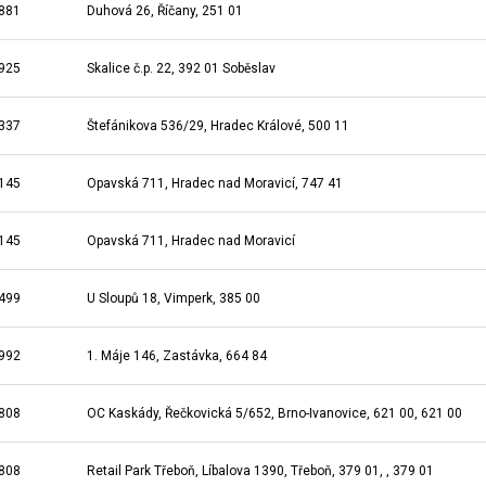
881
Duhová 26, Říčany, 251 01
925
Skalice č.p. 22, 392 01 Soběslav
337
Štefánikova 536/29, Hradec Králové, 500 11
145
Opavská 711, Hradec nad Moravicí, 747 41
145
Opavská 711, Hradec nad Moravicí
499
U Sloupů 18, Vimperk, 385 00
992
1. Máje 146, Zastávka, 664 84
808
OC Kaskády, Řečkovická 5/652, Brno-Ivanovice, 621 00, 621 00
808
Retail Park Třeboň, Líbalova 1390, Třeboň, 379 01, , 379 01