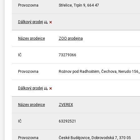
Provozovna
Střelice, Trpín 9, 664 47
Dálkový prodej
Název prodejce
ZOO prodejna
IČ
73279366
Provozovna
Rožnov pod Radhoštěm, Čechova, Nerudo 156,,
Dálkový prodej
Název prodejce
ZVEREX
IČ
63292521
Provozovna
České Budějovice, Dobrovodská 7, 370 05