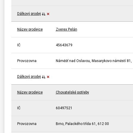
Dálkový prodej
Název prodejce
Zverex Pelán
IČ
45643679
Provozovna
Náměšť nad Oslavou, Masarykovo náměstí 81,
Dálkový prodej
Název prodejce
Chovatelské potřeby
IČ
60497521
Provozovna
Brno, Palackého třída 61, 612 00