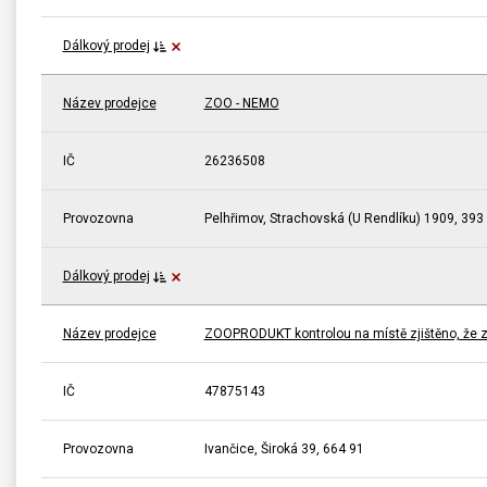
Dálkový prodej
Název prodejce
ZOO - NEMO
IČ
26236508
Provozovna
Pelhřimov, Strachovská (U Rendlíku) 1909, 393
Dálkový prodej
Název prodejce
ZOOPRODUKT kontrolou na místě zjištěno, že 
IČ
47875143
Provozovna
Ivančice, Široká 39, 664 91