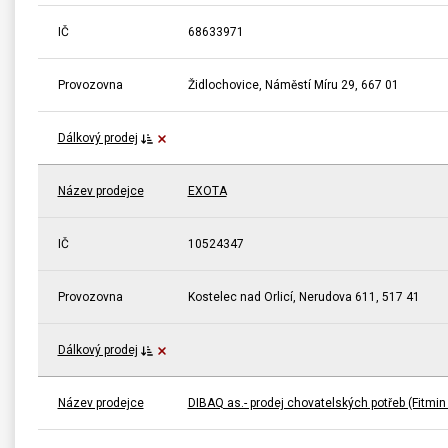
IČ
68633971
Provozovna
Židlochovice, Náměstí Míru 29, 667 01
Dálkový prodej
Název prodejce
EXOTA
IČ
10524347
Provozovna
Kostelec nad Orlicí, Nerudova 611, 517 41
Dálkový prodej
Název prodejce
DIBAQ as.- prodej chovatelských potřeb (Fitmin