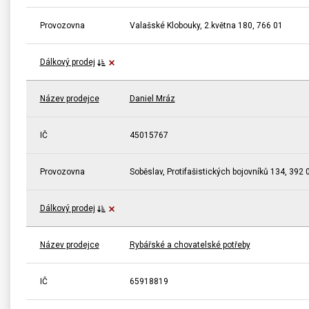
Provozovna
Valašské Klobouky, 2.května 180, 766 01
Dálkový prodej
Název prodejce
Daniel Mráz
IČ
45015767
Provozovna
Soběslav, Protifašistických bojovníků 134, 392 
Dálkový prodej
Název prodejce
Rybářské a chovatelské potřeby
IČ
65918819