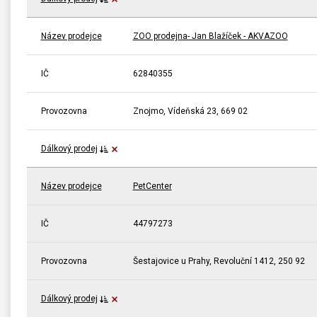
Název prodejce
ZOO prodejna- Jan Blažíček - AKVAZOO
IČ
62840355
Provozovna
Znojmo, Vídeňská 23, 669 02
Dálkový prodej
Název prodejce
PetCenter
IČ
44797273
Provozovna
Šestajovice u Prahy, Revoluční 1412, 250 92
Dálkový prodej