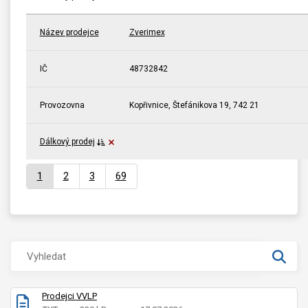
Název prodejce
Zverimex
IČ
48732842
Provozovna
Kopřivnice, Štefánikova 19, 742 21
Dálkový prodej
1
2
3
69
Prodejci VVLP