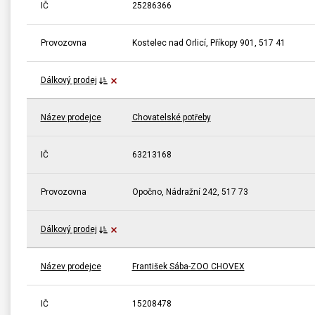
IČ
25286366
Provozovna
Kostelec nad Orlicí, Příkopy 901, 517 41
Dálkový prodej
Název prodejce
Chovatelské potřeby
IČ
63213168
Provozovna
Opočno, Nádražní 242, 517 73
Dálkový prodej
Název prodejce
František Sába-ZOO CHOVEX
IČ
15208478