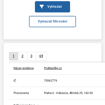
Vyhledat
Vymazat filtrování
1
2
3
69
Název prodejce
ProMazlíky.cz
IČ
70562776
Provozovna
Praha 6 - Vokovice, Africká 29, 160 00