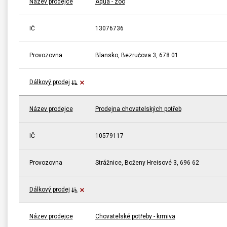
Název prodejce
Aqua - zoo
IČ
13076736
Provozovna
Blansko, Bezručova 3, 678 01
Dálkový prodej
Název prodejce
Prodejna chovatelských potřeb
IČ
10579117
Provozovna
Strážnice, Boženy Hreisové 3, 696 62
Dálkový prodej
Název prodejce
Chovatelské potřeby - krmiva