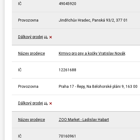
IČ
49045920
Provozovna
Jindřichův Hradec, Panská 93/2, 377 01
Dálkový prodej
Název prodejce
Krmivo pro psy a kočky Vratislav Novák
IČ
12261688
Provozovna
Praha 17 - Řepy, Na Bělohorské pláni 9, 163 00
Dálkový prodej
Název prodejce
ZOO Market - Ladislav Habart
IČ
70160961