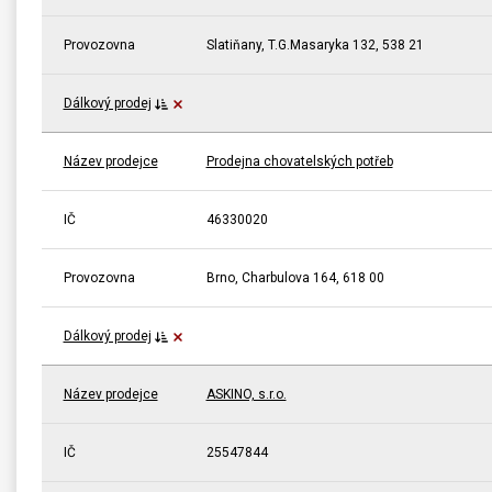
Provozovna
Slatiňany, T.G.Masaryka 132, 538 21
Dálkový prodej
Název prodejce
Prodejna chovatelských potřeb
IČ
46330020
Provozovna
Brno, Charbulova 164, 618 00
Dálkový prodej
Název prodejce
ASKINO, s.r.o.
IČ
25547844