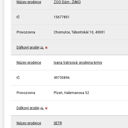
Název prodejce
ZOO Dům - ŽAKO
IČ
15677851
Provozovna
Chomutov, Táboritskáí 10, 43001
Dálkový prodej
Název prodejce
Ivana Vatrsová- prodejna krmiv
IČ
49735896
Provozovna
Plzeň, Habrmanova 52
Dálkový prodej
Název prodejce
SETR