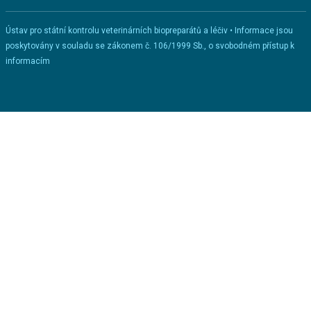
Ústav pro státní kontrolu veterinárních biopreparátů a léčiv • Informace jsou
poskytovány v souladu se zákonem č. 106/1999 Sb., o svobodném přístup k
informacím