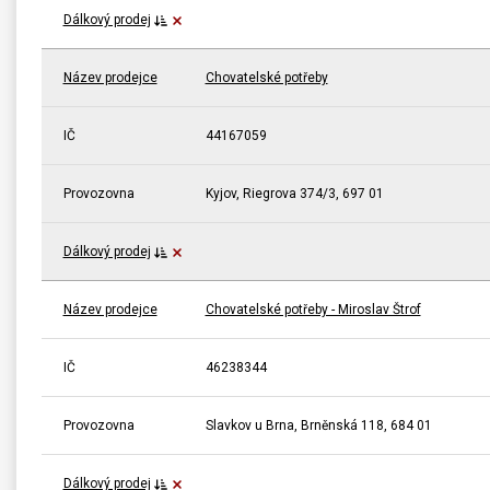
Dálkový prodej
Název prodejce
Chovatelské potřeby
IČ
44167059
Provozovna
Kyjov, Riegrova 374/3, 697 01
Dálkový prodej
Název prodejce
Chovatelské potřeby - Miroslav Štrof
IČ
46238344
Provozovna
Slavkov u Brna, Brněnská 118, 684 01
Dálkový prodej