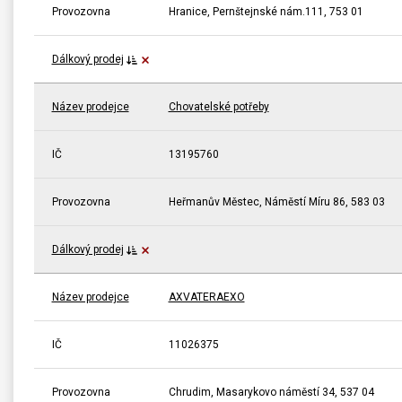
Provozovna
Hranice, Pernštejnské nám.111, 753 01
Dálkový prodej
Název prodejce
Chovatelské potřeby
IČ
13195760
Provozovna
Heřmanův Městec, Náměstí Míru 86, 583 03
Dálkový prodej
Název prodejce
AXVATERAEXO
IČ
11026375
Provozovna
Chrudim, Masarykovo náměstí 34, 537 04