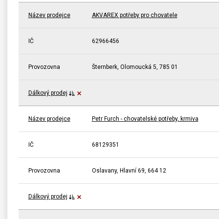
Název prodejce
AKVAREX potřeby pro chovatele
IČ
62966456
Provozovna
Šternberk, Olomoucká 5, 785 01
Dálkový prodej
Název prodejce
Petr Furch - chovatelské potřeby, krmiva
IČ
68129351
Provozovna
Oslavany, Hlavní 69, 664 12
Dálkový prodej