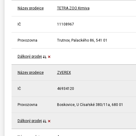
Název prodejce
TETRA ZOO Krmiva
IČ
11108967
Provozovna
Trutnov, Palackého 86, 541 01
Dálkový prodej
Název prodejce
ZVEREX
IČ
46934120
Provozovna
Boskovice, U Císařské 380/11a, 680 01
Dálkový prodej