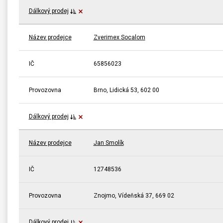
Dálkový prodej
Název prodejce
Zverimex Socalom
IČ
65856023
Provozovna
Brno, Lidická 53, 602 00
Dálkový prodej
Název prodejce
Jan Smolík
IČ
12748536
Provozovna
Znojmo, Vídeňská 37, 669 02
Dálkový prodej