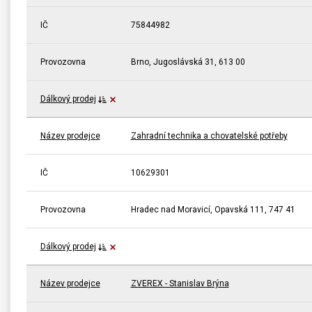
IČ
75844982
Provozovna
Brno, Jugoslávská 31, 613 00
Dálkový prodej
Název prodejce
Zahradní technika a chovatelské potřeby
IČ
10629301
Provozovna
Hradec nad Moravicí, Opavská 111, 747 41
Dálkový prodej
Název prodejce
ZVEREX - Stanislav Brýna